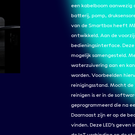
een kabelboom aanwezig d
batterij, pomp, druksenso
van de Smartbox heeft ME
ontwikkeld. Aan de voorzi
bedieningsinterface. Deze 
mogelijk samengesteld. M
waterzuivering aan en kan
worden. Voorbeelden hierva
reinigingsstand. Mocht de 
reinigen is er in de softw
geprogrammeerd die na een
Daarnaast zijn er op de be
vinden. Deze LED’s geven i