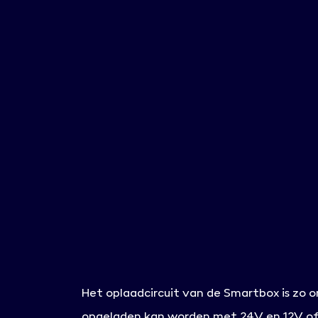
Het oplaadcircuit van de Smartbox is zo 
opgeladen kan worden met 24V en 12V o