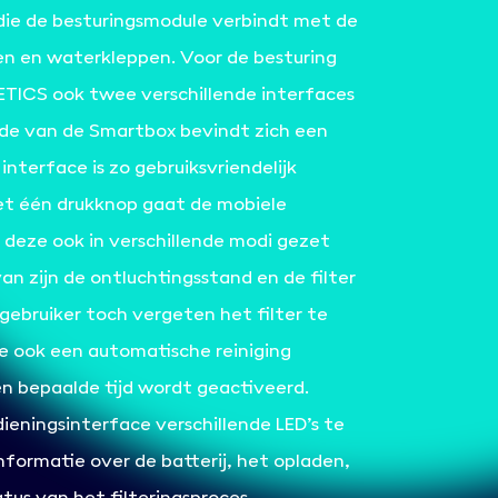
ie de besturingsmodule verbindt met de
ren en waterkleppen. Voor de besturing
TICS ook twee verschillende interfaces
jde van de Smartbox bevindt zich een
interface is zo gebruiksvriendelijk
et één drukknop gaat de mobiele
 deze ook in verschillende modi gezet
n zijn de ontluchtingsstand en de filter
gebruiker toch vergeten het filter te
are ook een automatische reiniging
 bepaalde tijd wordt geactiveerd.
dieningsinterface verschillende LED’s te
nformatie over de batterij, het opladen,