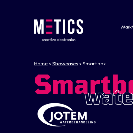
Mark
Home
>
Showcases
>
Smartbox
Smartb
wate