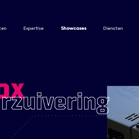
ten
Expertise
Showcases
Diensten
ox
rzuivering