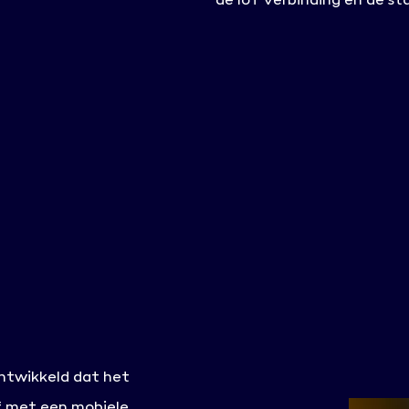
de IoT verbinding en de sta
ontwikkeld dat het
f met een mobiele