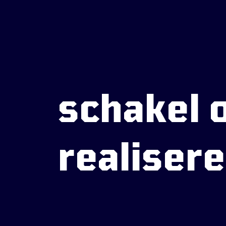
schakel o
realiser