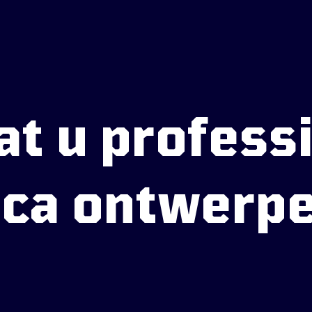
aat u profess
ica ontwerp