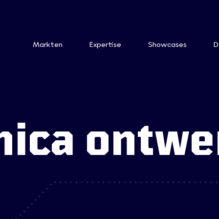
Markten
Expertise
Showcases
D
nica ontw