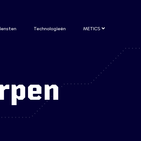
iensten
Technologieën
METICS
erpen